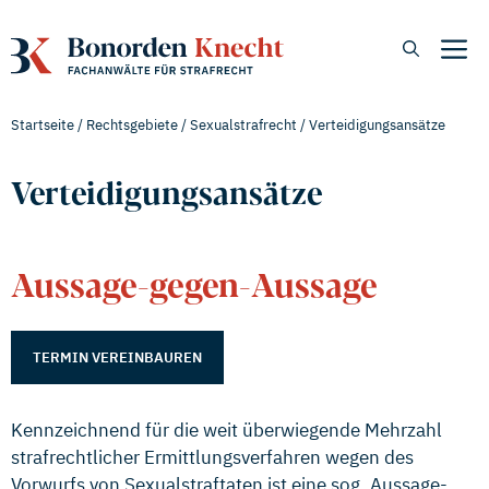
Zum
Inhalt
M
springen
Startseite
/
Rechtsgebiete
/
Sexualstrafrecht
/
Verteidigungsansätze
Verteidigungsansätze
Aussage-gegen-Aussage
TERMIN VEREINBAUREN
Kennzeichnend für die weit überwiegende Mehrzahl
strafrechtlicher Ermittlungsverfahren wegen des
Vorwurfs von Sexualstraftaten ist eine sog. Aussage-