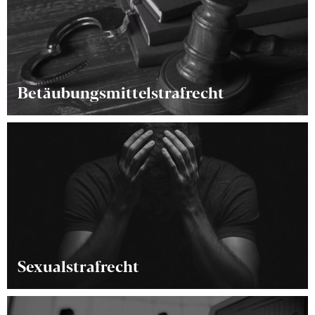
Betäubungsmittelstrafrecht
Das Betäubungsmittelstrafrecht (BtM-Recht) bzw.
Drogenstrafrecht gehört zum sogenannten
Nebenstrafrecht. Die maßgeblichen Strafrechtsnormen
befinden sich nicht im Strafgesetzbuch, sondern
beispielsweise im Betäubungsmittelgesetz (BtMG) und
dem Neue-psychoaktive-Stoffe-Gesetz (NpSG). Zentralen
Erfahren Sie mehr →
Vorschriften des BtM-Rechts sind die §§ 29 ff. BtMG.
Sexualstrafrecht
In kaum einem Teilgebiet des Strafrechts ist das Risiko
einer Fehlverurteilung höher als im Sexualstrafrecht, wo