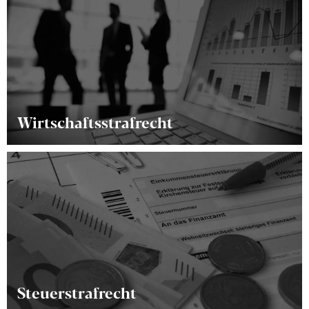
häufig nur das vermeintliche Opfer als Zeuge oder Zeugin
zur Verfügung steht.
Erfahren Sie mehr →
Wirtschaftsstrafrecht
Das Wirtschaftsstrafrecht ist ein komplexes und
vielschichtiges Rechtsgebiet innerhalb des Strafrechts.
Unter dem Wirtschaftsstrafrecht versteht man Straftaten,
die im Kontext des Wirtschaftslebens begangen werden.
Erfahren Sie mehr →
Steuerstrafrecht